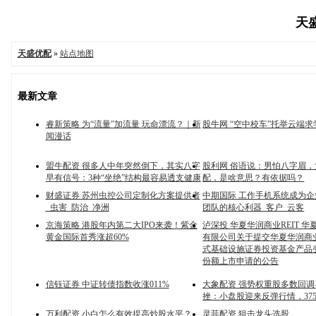
天盛
天盛优配
»
站点地图
最新文章
睿新策略 为“流量”加流量 玩命漂流？｜新
股牛网 “空中校车”托举云端求
闻漫话
盟牛配资 很多人中年突然倒下，其实八字
股利网 俗语说：男怕八字眉
早有信号：3种“坐绝”结构最容易透支健康
配，是啥意思？有依据吗？
财盛证券 苏州虫控公司定制化方案提供者
中期国际 工作手机系统成为
_虫害_防治_净洲
团队的核心利器_客户_云客
京海策略 港股年内第二大IPO来袭！紫金
泸深投 华夏华润商业REIT 
黄金国际首秀涨超60%
有限公司关于提交华夏华润商
式基础设施证券投资基金产品
份额上市申请的公告
信钰证券 中证转债指数收涨011%
大象配资 强势权重股多数回
挫：小盘股迎来反弹行情，37
万利配资 小白怎么有效提高炒股水平？
灵菲配资 狙击龙头选股