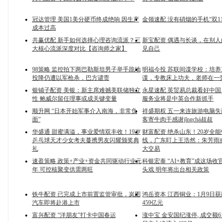
冠达管理 美国1美分硬币终成绝响 因生产
金领速配 没有硝烟的手机“双11
成本过高
共赢优配 新手如何选择心理咨询流派？三
新宝配资 偶遇与长谈，在别
大核心流派深度对比【咨询师之家】
见自己
98策略 监控拍下两巴勒斯坦男子举手跪地
明福今投 苏联间谍学校：培
投降仍遭以军枪杀，巴方谴责
谍，专教床上功夫，老师在一
银铺子配资 美银：新主席难撼美联储独立
永星速配 英贸易总裁看好中国 
性 鲍威尔留任理事或成关键变量
服务业将是中英合作新抓手
顺升网 “日本开始军事介入南海，非常负
祥盛期权 五一来连旅游电脑失
面”
客寄牛肉干感谢jǐngchá叔叔
华盛通 甜蜜满溢，事业爱情双丰收！19岁
财富配资 绝杀山东！20岁全
乒乓球天才少女考夫蔓携男友闪耀颁奖典
线，广东盯上王浩然：朱芳雨
礼
大交易
速盈策略 政策+产业+资金共同驱动行业元
科银宏泰 “AI+教育”成这场
年 可控核聚变供需两旺
头戏 明年将出台相关政策
铁牛配资 已完成上市前置监管审批，岚图
鸿岳资本 江西铜业：1月9日
汽车即将赴港上市
459亿元
富兴配资 “洋朋友”打卡中国春运
涨中宝 金安国纪涨停, 成交额61