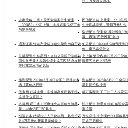
日主力净流入462亿
忠泰策略 二审！股民索赔案件中青宝
民信配资端 上元宝，分10亿
（300052）公司上诉，未起诉股民仍可参
先撒币战春节，可领万元红包
与证券维权
浩源配资 荣宝斋“花朝雅集”
幕，再现“四般雅事”魅力
通盈证券 锂电产业链加速集聚海南自贸港
伯乐配资 9年前就准确预见到
价，李迅雷凭什么
亿融配资 中科星图：当前公司股价涨幅与
上上策 酒价内参12月29日价
商业航天业务实际业绩支撑不匹配 存在显
液普五八代上涨5元
著脱离基本面的风险
维海配资 2025年5月20日全国主要批发市
海会配资 2025年5月20日全
场甘薯价格行情
场甘蔗价格行情
股点网 过减速带：车速越高反而越平稳，
融可赢配资 工厂的工人很爱买
这是什么原理？
多得网 观三水｜璀璨烟火与百年文脉共
鸿牛配资 秋季来相城 邂逅粉
舞，城市记忆“活”起来！
重浪漫
恒运资本 特斯拉进入平价棋局，起售价不
万银鼎信 北京现代EO 羿欧将于
足4万美元的新车又是鲶鱼？
正式开启预售