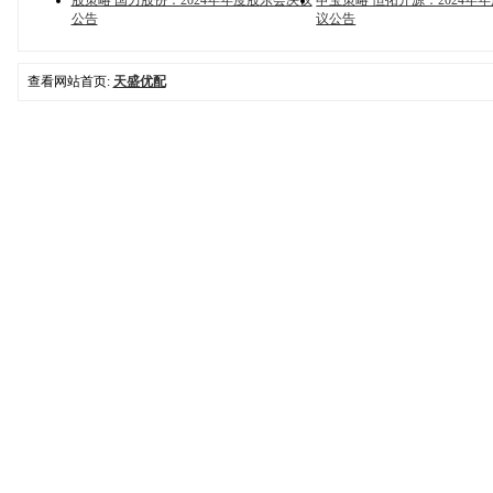
股策略 国力股份：2024年年度股东会决议
申宝策略 恒拓开源：2024年
公告
议公告
查看网站首页:
天盛优配