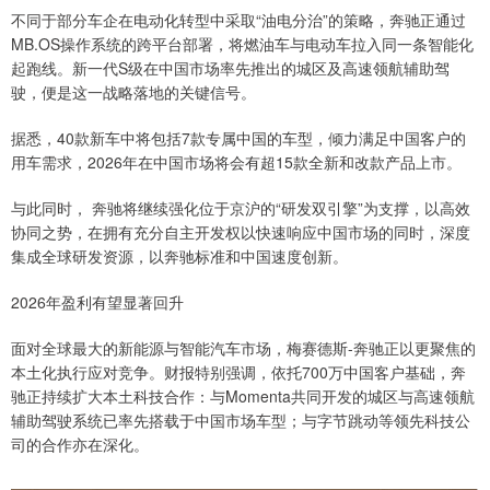
不同于部分车企在电动化转型中采取“油电分治”的策略，奔驰正通过
MB.OS操作系统的跨平台部署，将燃油车与电动车拉入同一条智能化
起跑线。新一代S级在中国市场率先推出的城区及高速领航辅助驾
驶，便是这一战略落地的关键信号。
据悉，40款新车中将包括7款专属中国的车型，倾力满足中国客户的
用车需求，2026年在中国市场将会有超15款全新和改款产品上市。
与此同时， 奔驰将继续强化位于京沪的“研发双引擎”为支撑，以高效
协同之势，在拥有充分自主开发权以快速响应中国市场的同时，深度
集成全球研发资源，以奔驰标准和中国速度创新。
2026年盈利有望显著回升
面对全球最大的新能源与智能汽车市场，梅赛德斯-奔驰正以更聚焦的
本土化执行应对竞争。财报特别强调，依托700万中国客户基础，奔
驰正持续扩大本土科技合作：与Momenta共同开发的城区与高速领航
辅助驾驶系统已率先搭载于中国市场车型；与字节跳动等领先科技公
司的合作亦在深化。