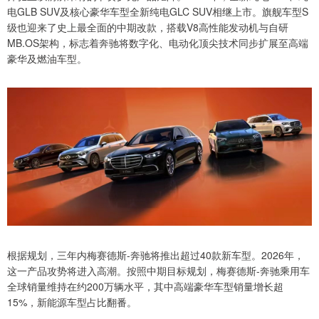
电GLB SUV及核心豪华车型全新纯电GLC SUV相继上市。旗舰车型S
级也迎来了史上最全面的中期改款，搭载V8高性能发动机与自研
MB.OS架构，标志着奔驰将数字化、电动化顶尖技术同步扩展至高端
豪华及燃油车型。
根据规划，三年内梅赛德斯-奔驰将推出超过40款新车型。2026年，
这一产品攻势将进入高潮。按照中期目标规划，梅赛德斯-奔驰乘用车
全球销量维持在约200万辆水平，其中高端豪华车型销量增长超
15%，新能源车型占比翻番。