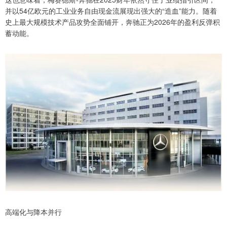
并以54亿欧元的工业业务自由现金流展现出强大的“造血”能力。随着
史上最大规模技术产品攻势全面铺开，奔驰正为2026年的盈利反弹积
蓄动能。
高端化与降本并行