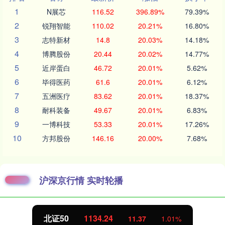
1
N展芯
116.52
396.89%
79.39%
2
锐翔智能
110.02
20.21%
16.80%
3
志特新材
14.8
20.03%
14.18%
4
博腾股份
20.44
20.02%
14.77%
5
近岸蛋白
46.72
20.01%
5.62%
6
毕得医药
61.6
20.01%
6.12%
7
五洲医疗
83.62
20.01%
18.37%
8
耐科装备
49.67
20.01%
6.83%
9
一博科技
53.33
20.01%
17.26%
10
方邦股份
146.16
20.00%
7.68%
沪深京行情 实时轮播
北证50
1134.24
11.37
1.01%