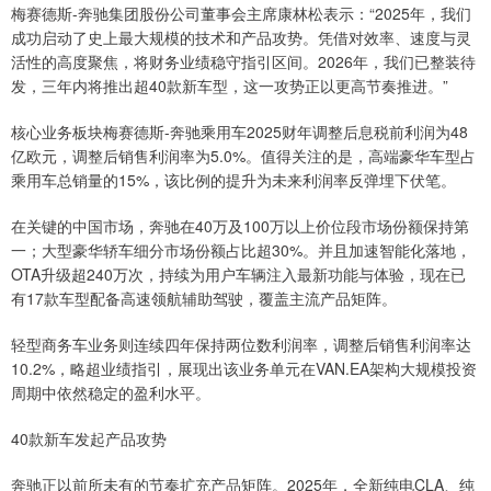
梅赛德斯-奔驰集团股份公司董事会主席康林松表示：“2025年，我们
成功启动了史上最大规模的技术和产品攻势。凭借对效率、速度与灵
活性的高度聚焦，将财务业绩稳守指引区间。2026年，我们已整装待
发，三年内将推出超40款新车型，这一攻势正以更高节奏推进。”
核心业务板块梅赛德斯-奔驰乘用车2025财年调整后息税前利润为48
亿欧元，调整后销售利润率为5.0%。值得关注的是，高端豪华车型占
乘用车总销量的15%，该比例的提升为未来利润率反弹埋下伏笔。
在关键的中国市场，奔驰在40万及100万以上价位段市场份额保持第
一；大型豪华轿车细分市场份额占比超30%。并且加速智能化落地，
OTA升级超240万次，持续为用户车辆注入最新功能与体验，现在已
有17款车型配备高速领航辅助驾驶，覆盖主流产品矩阵。
轻型商务车业务则连续四年保持两位数利润率，调整后销售利润率达
10.2%，略超业绩指引，展现出该业务单元在VAN.EA架构大规模投资
周期中依然稳定的盈利水平。
40款新车发起产品攻势
奔驰正以前所未有的节奏扩充产品矩阵。2025年，全新纯电CLA、纯