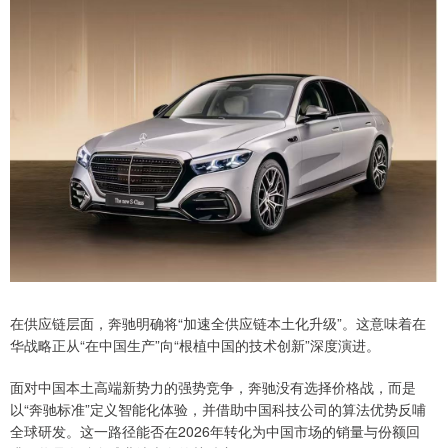
在供应链层面，奔驰明确将“加速全供应链本土化升级”。这意味着在
华战略正从“在中国生产”向“根植中国的技术创新”深度演进。
面对中国本土高端新势力的强势竞争，奔驰没有选择价格战，而是
以“奔驰标准”定义智能化体验，并借助中国科技公司的算法优势反哺
全球研发。这一路径能否在2026年转化为中国市场的销量与份额回