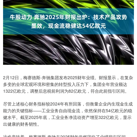
2月12日，梅赛德斯-奔驰集团发布2025财年业绩。财报显示，在复杂
多变的全球宏观环境和密集的转型投入压力下，集团全年营业额达
1322亿欧元，调整后息税前利润为82亿欧元，符合此前指引区间。
尽管上述核心财务指标较2024年有所回落，但衡量企业内生现金生成
能力的关键指标——工业业务自由现金流，依然保持在54亿欧元的稳
健水平。截至2025年底，工业业务净流动资产增至322亿欧元，显示
出健康的财务韧性。
这也意味着，梅赛德斯-奔驰在2025财年依然守住了业绩指引区间，