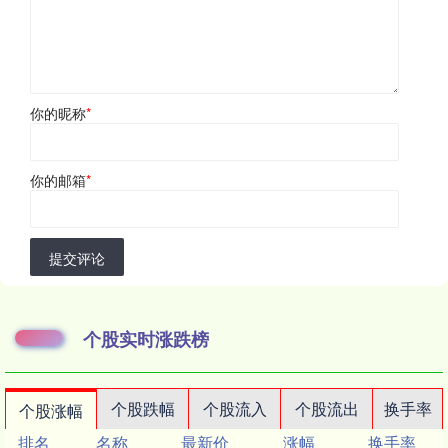
你的昵称
*
你的邮箱
*
提交评论
个股实时涨跌榜
个股跌幅
个股流入
个股流出
换手率
个股涨幅
排名
名称
最新价
涨幅
换手率