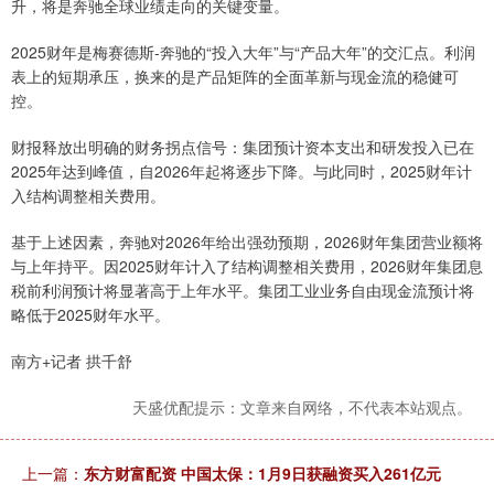
升，将是奔驰全球业绩走向的关键变量。
2025财年是梅赛德斯-奔驰的“投入大年”与“产品大年”的交汇点。利润
表上的短期承压，换来的是产品矩阵的全面革新与现金流的稳健可
控。
财报释放出明确的财务拐点信号：集团预计资本支出和研发投入已在
2025年达到峰值，自2026年起将逐步下降。与此同时，2025财年计
入结构调整相关费用。
基于上述因素，奔驰对2026年给出强劲预期，2026财年集团营业额将
与上年持平。因2025财年计入了结构调整相关费用，2026财年集团息
税前利润预计将显著高于上年水平。集团工业业务自由现金流预计将
略低于2025财年水平。
南方+记者 拱千舒
天盛优配提示：文章来自网络，不代表本站观点。
上一篇：
东方财富配资 中国太保：1月9日获融资买入261亿元