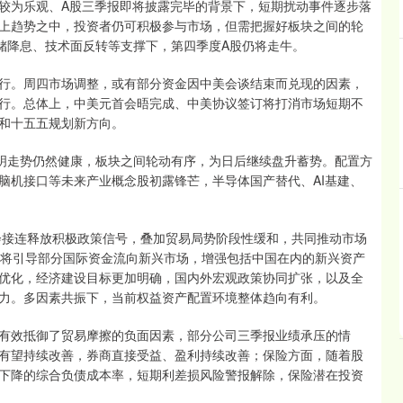
为乐观、A股三季报即将披露完毕的背景下，短期扰动事件逐步落
上趋势之中，投资者仍可积极参与市场，但需把握好板块之间的轮
联储降息、技术面反转等支撑下，第四季度A股仍将走牛。
。周四市场调整，或有部分资金因中美会谈结束而兑现的因素，
行。总体上，中美元首会晤完成、中美协议签订将打消市场短期不
和十五五规划新方向。
明走势仍然健康，板块之间轮动有序，为日后继续盘升蓄势。配置方
脑机接口等未来产业概念股初露锋芒，半导体国产替代、AI基建、
接连释放积极政策信号，叠加贸易局势阶段性缓和，共同推动市场
计将引导部分国际资金流向新兴市场，增强包括中国在内的新兴资产
优化，经济建设目标更加明确，国内外宏观政策协同扩张，以及全
力。多因素共振下，当前权益资产配置环境整体趋向有利。
效抵御了贸易摩擦的负面因素，部分公司三季报业绩承压的情
有望持续改善，券商直接受益、盈利持续改善；保险方面，随着股
下降的综合负债成本率，短期利差损风险警报解除，保险潜在投资