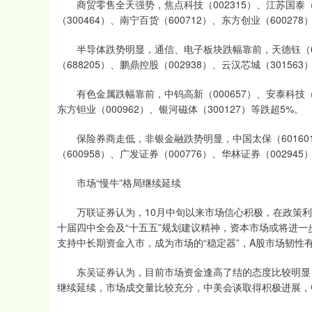
商贸零售全天强势，焦点科技（002315）、江苏国泰（00
（300464）、南宁百货（600712）、东方创业（60027
半导体跌势明显，通信、电子板块跌幅靠前，天德钰（6882
（688205）、鹏鼎控股（002938）、云汉芯城（30156
有色金属跌幅靠前，中钨高新（000657）、安泰科技（000
东方钽业（000962）、银河磁体（300127）等跌超5%。
保险券商走低，非银金融跌势明显，中国太保（601601）
（600958）、广发证券（000776）、华林证券（00294
市场“慢牛”格局继续延续
万联证券认为，10月中旬以来市场信心积极，在政策利
十届四中全会及“十五五”规划建议精神，资本市场或将进
支持中长期资金入市，成为市场的“稳定器”，A股市场韧性
东吴证券认为，目前市场资金逢高了结的态度比较明显，
继续延续，市场成交量比较充分，中美会谈取得积极进展，