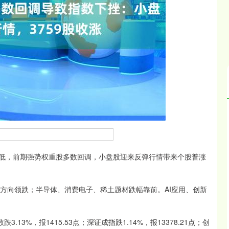
深证成指
14311.01
02%
200.89
1.42%
低，前期强势权重股多数回调，小盘股迎来反弹行情带来个股普涨
向领跌；半导体、消费电子、稀土题材跌幅靠前。AI应用、创新
.13%，报1415.53点；深证成指跌1.14%，报13378.21点；创