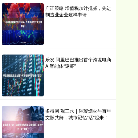
广证策略 增值税加计抵减，先进
制造业企业这样申请
乐发 阿里巴巴推出首个跨境电商
AI智能体“遨虾”
多得网 观三水｜璀璨烟火与百年
文脉共舞，城市记忆“活”起来！