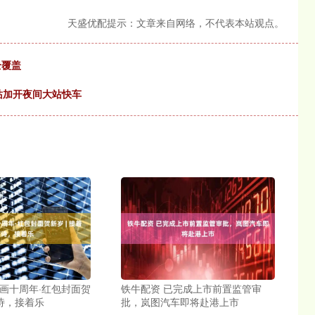
天盛优配提示：文章来自网络，不代表本站观点。
全覆盖
站加开夜间大站快车
画画十周年·红包封面贺
铁牛配资 已完成上市前置监管审
写诗，接着乐
批，岚图汽车即将赴港上市