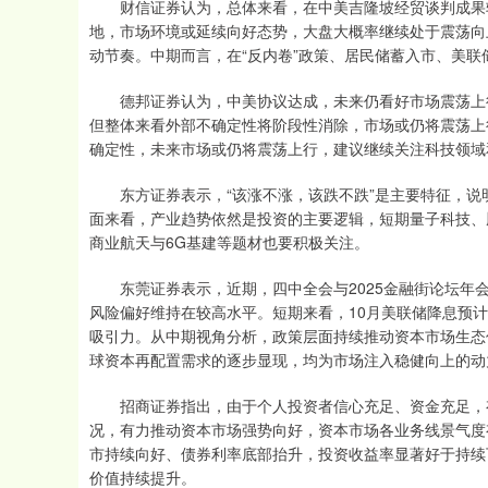
财信证券认为，总体来看，在中美吉隆坡经贸谈判成果较
地，市场环境或延续向好态势，大盘大概率继续处于震荡向
动节奏。中期而言，在“反内卷”政策、居民储蓄入市、美
德邦证券认为，中美协议达成，未来仍看好市场震荡上行
但整体来看外部不确定性将阶段性消除，市场或仍将震荡上
确定性，未来市场或仍将震荡上行，建议继续关注科技领域
东方证券表示，“该涨不涨，该跌不跌”是主要特征，说
面来看，产业趋势依然是投资的主要逻辑，短期量子科技、
商业航天与6G基建等题材也要积极关注。
东莞证券表示，近期，四中全会与2025金融街论坛年会
风险偏好维持在较高水平。短期来看，10月美联储降息预
吸引力。从中期视角分析，政策层面持续推动资本市场生态
球资本再配置需求的逐步显现，均为市场注入稳健向上的动
招商证券指出，由于个人投资者信心充足、资金充足，有
况，有力推动资本市场强势向好，资本市场各业务线景气度
市持续向好、债券利率底部抬升，投资收益率显著好于持续
价值持续提升。