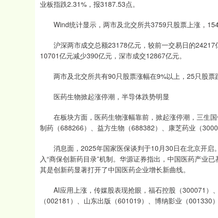
业板指跌2.31%，报3187.53点。
Wind统计显示，两市及北交所共3759只股票上涨，15
沪深两市成交总额23178亿元，较前一交易日的24217亿
10701亿元减少390亿元，深市成交12867亿元。
两市及北交所共有90只股票涨幅在9%以上，25只股票
医药生物掀起涨停潮，半导体跌势明显
在板块方面，医药生物涨幅靠前，掀起涨停潮，三生国健（68
制药（688266）、益方生物（688382）、康芝药业（300
消息面，2025年国家医保谈判于10月30日在北京开
入“商保创新药目录”机制。华源证券指出，中国医药产业
其是创新药显著打开了中国医药企业增长新曲线。
AI应用上涨，传媒股表现抢眼，福石控股（300071）、荣
（002181）、山东出版（601019）、博纳影业（00133