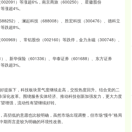
2091）等涨超6%，南京商旅（600250）、星徽股份
8）等涨超4%。
52）、澜起科技（688008）、胜宏科技（300476）、德科立
3）等跌超8%。
969）、常铝股份（002160）等跌停，金力永磁（300748）、
、新华保险（601336）、华泰证券（601688）、东方证券
5）等跌超3%。
好提振下，科技板块景气度继续走高，交投热度回升。结合党的二
一步深化改革。围绕服务实体经济、推动科技创新加强发力，更大力度
有望增强，流动性有望继续好转。
高切低的意愿也比较明确，虽然市场出现调整，但市场“慢牛”格局
中期而言是较为明确的环境性改善。