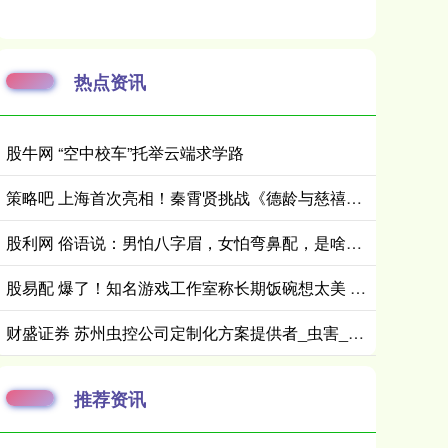
热点资讯
股牛网 “空中校车”托举云端求学路
策略吧 上海首次亮相！秦霄贤挑战《德龄与慈禧》“光绪”，他没想到……
股利网 俗语说：男怕八字眉，女怕弯鼻配，是啥意思？有依据吗？
股易配 爆了！知名游戏工作室称长期饭碗想太美 以后只招外包
财盛证券 苏州虫控公司定制化方案提供者_虫害_防治_净洲
推荐资讯