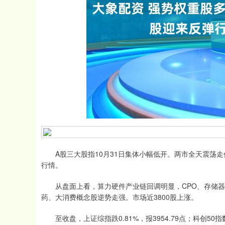
上证指数
3940.04
.40
2.13%
39.68
1.
A股三大股指10月31日集体小幅低开。两市全天震荡走
行情。
从盘面上看，算力硬件产业链回调明显，CPO、存储器方
药、大消费概念股逆势走强。市场近3800股上涨。
至收盘，上证综指跌0.81%，报3954.79点；科创50指数跌3