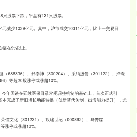
48只股票下跌，平盘有131只股票。
元减少1039亿元。其中，沪市成交10311亿元，比上一交易日
跌幅在9%以上。
8336）、舒泰神（300204）、采纳股份（301122）、泽璟
086）等超20股涨停或涨超10%。
启。今年国谈在延续医保目录常规调整机制的基础上，首次正式引
已基本完成了新旧增长动能转换（创新替代仿制，出海能力提升），尤
信文化（301231）、欢瑞世纪（000892）、粤传媒
0）等涨停或涨超10%。