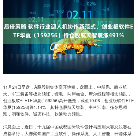
11月24日早盘，A股股指集体高开地租，盘面上，中船系、商业航
天、军工装备等板块领涨，锂电、两岸融合、摩尔线程等概念领跌，
创业板软件ETF华夏(159256)高开低走，截至10:06，创业板软件ETF
华夏(159256)跌1.14%，其持仓股航天智装、中科江南、拓尔思领
涨，润和软件、诚迈科技、软通动力领跌。
消息面上，近日，十九届中国成都国际软件设计与应用大赛总决赛在
成都举行，大赛聚焦国产工业软件、操作系统、人工智能、开源体系