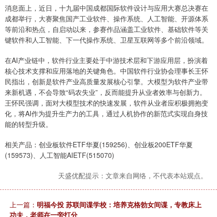
消息面上，近日，十九届中国成都国际软件设计与应用大赛总决赛在
成都举行，大赛聚焦国产工业软件、操作系统、人工智能、开源体系
等前沿和热点，自启动以来，参赛作品涵盖工业软件、基础软件等关
键软件和人工智能、下一代操作系统、卫星互联网等多个前沿领域。
在AI产业链中，软件行业主要处于中游技术层和下游应用层，扮演着
核心技术支撑和应用落地的关键角色。中国软件行业协会理事长王怀
民指出，创新是软件产业高质量发展核心引擎。大模型为软件产业带
来新机遇，不会导致“码农失业”，反而能提升从业者效率与创新力。
王怀民强调，面对大模型技术的快速发展，软件从业者应积极拥抱变
化，将AI作为提升生产力的工具，通过人机协作的新范式实现自身技
能的转型升级。
相关产品：创业板软件ETF华夏(159256)、创业板200ETF华夏
(159573)、人工智能AIETF(515070)
天盛优配提示：文章来自网络，不代表本站观点。
上一篇：
明福今投 苏联间谍学校：培养克格勃女间谍，专教床上
功夫，老师在一旁打分