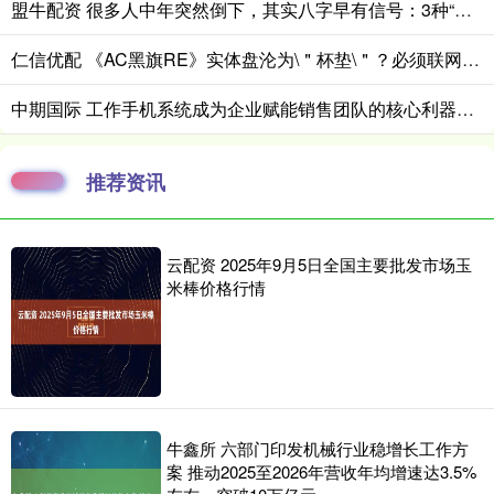
盟牛配资 很多人中年突然倒下，其实八字早有信号：3种“坐绝”结构最容易透支健康
仁信优配 《AC黑旗RE》实体盘沦为\＂杯垫\＂？必须联网才能安装
中期国际 工作手机系统成为企业赋能销售团队的核心利器_客户_云客
推荐资讯
云配资 2025年9月5日全国主要批发市场玉
米棒价格行情
牛鑫所 六部门印发机械行业稳增长工作方
案 推动2025至2026年营收年均增速达3.5%