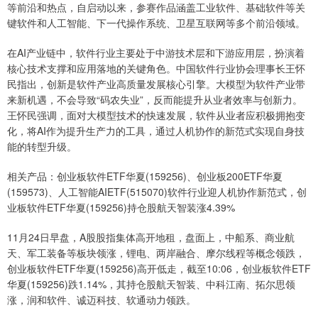
等前沿和热点，自启动以来，参赛作品涵盖工业软件、基础软件等关
键软件和人工智能、下一代操作系统、卫星互联网等多个前沿领域。
在AI产业链中，软件行业主要处于中游技术层和下游应用层，扮演着
核心技术支撑和应用落地的关键角色。中国软件行业协会理事长王怀
民指出，创新是软件产业高质量发展核心引擎。大模型为软件产业带
来新机遇，不会导致“码农失业”，反而能提升从业者效率与创新力。
王怀民强调，面对大模型技术的快速发展，软件从业者应积极拥抱变
化，将AI作为提升生产力的工具，通过人机协作的新范式实现自身技
能的转型升级。
相关产品：创业板软件ETF华夏(159256)、创业板200ETF华夏
(159573)、人工智能AIETF(515070)软件行业迎人机协作新范式，创
业板软件ETF华夏(159256)持仓股航天智装涨4.39%
11月24日早盘，A股股指集体高开地租，盘面上，中船系、商业航
天、军工装备等板块领涨，锂电、两岸融合、摩尔线程等概念领跌，
创业板软件ETF华夏(159256)高开低走，截至10:06，创业板软件ETF
华夏(159256)跌1.14%，其持仓股航天智装、中科江南、拓尔思领
涨，润和软件、诚迈科技、软通动力领跌。