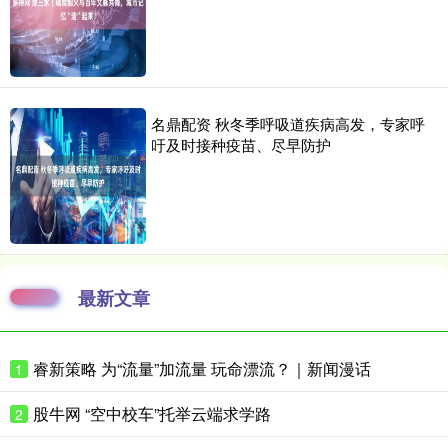
名鼎配资 秋冬季呼吸道疾病高发，专家呼
吁及时接种疫苗、尽早防护
最新文章
睿新策略 为“流量”加流量 玩命漂流？｜新闻漫话
1
股牛网 “空中校车”托举云端求学路
2