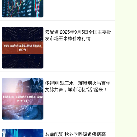
云配资 2025年9月5日全国主要批
发市场玉米棒价格行情
多得网 观三水｜璀璨烟火与百年
文脉共舞，城市记忆“活”起来！
名鼎配资 秋冬季呼吸道疾病高