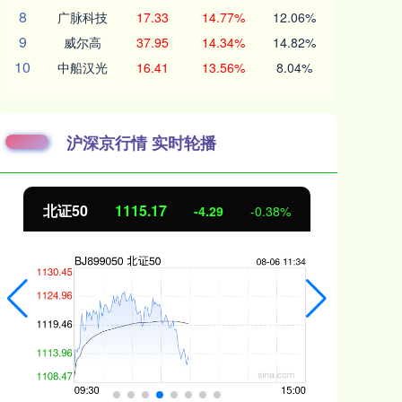
8
广脉科技
17.33
14.77%
12.06%
9
威尔高
37.95
14.34%
14.82%
10
中船汉光
16.41
13.56%
8.04%
沪深京行情 实时轮播
北证50
1115.17
创
-4.29
-0.38%