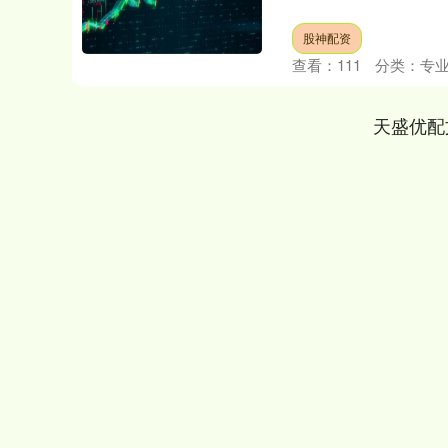
股神配资
查看：
111
分类：
专
天盛优配
深证成指
14070.78
49
0.01%
-73.43
-0