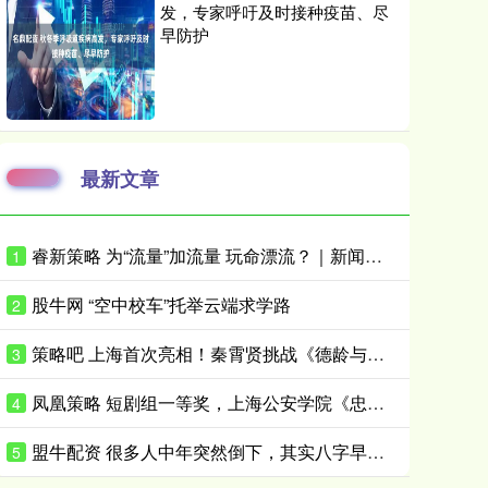
发，专家呼吁及时接种疫苗、尽
早防护
最新文章
睿新策略 为“流量”加流量 玩命漂流？｜新闻漫话
1
股牛网 “空中校车”托举云端求学路
2
策略吧 上海首次亮相！秦霄贤挑战《德龄与慈禧》“光绪”，他没想到……
3
凤凰策略 短剧组一等奖，上海公安学院《忠诚的道路》！上海市大学生话剧节揭晓赛果
4
盟牛配资 很多人中年突然倒下，其实八字早有信号：3种“坐绝”结构最容易透支健康
5