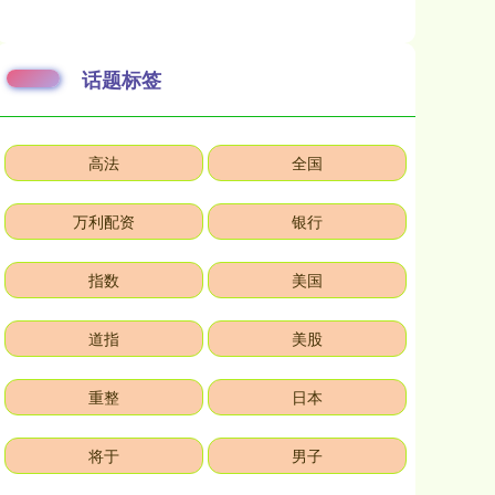
话题标签
高法
全国
万利配资
银行
指数
美国
道指
美股
重整
日本
将于
男子