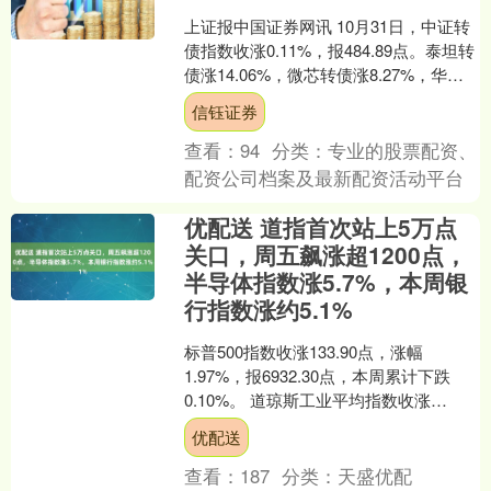
上证报中国证券网讯 10月31日，中证转
债指数收涨0.11%，报484.89点。泰坦转
债涨14.06%，微芯转债涨8.27%，华亚
转债涨7.85%；皓元转债跌4....
信钰证券
查看：
94
分类：
专业的股票配资、
配资公司档案及最新配资活动平台
优配送 道指首次站上5万点
关口，周五飙涨超1200点，
半导体指数涨5.7%，本周银
行指数涨约5.1%
标普500指数收涨133.90点，涨幅
1.97%，报6932.30点，本周累计下跌
0.10%。 道琼斯工业平均指数收涨
1206.95点，涨幅2.47%，报501....
优配送
查看：
187
分类：
天盛优配