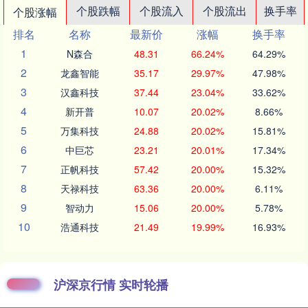
个股跌幅
个股流入
个股流出
换手率
个股涨幅
排名
名称
最新价
涨幅
换手率
1
N森合
48.31
66.24%
64.29%
2
龙鑫智能
35.17
29.97%
47.98%
3
汉鑫科技
37.44
23.04%
33.62%
4
新开普
10.07
20.02%
8.66%
5
万集科技
24.88
20.02%
15.81%
6
中巨芯
23.21
20.01%
17.34%
7
正帆科技
57.42
20.00%
15.32%
8
天禄科技
63.36
20.00%
6.11%
9
智动力
15.06
20.00%
5.78%
10
浩通科技
21.49
19.99%
16.93%
沪深京行情 实时轮播