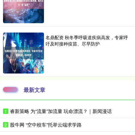
名鼎配资 秋冬季呼吸道疾病高发，专家呼
吁及时接种疫苗、尽早防护
最新文章
睿新策略 为“流量”加流量 玩命漂流？｜新闻漫话
1
股牛网 “空中校车”托举云端求学路
2