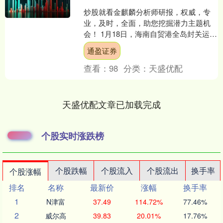
炒股就看金麒麟分析师研报，权威，专
业，及时，全面，助您挖掘潜力主题机
会！ 1月18日，海南自贸港全岛封关运作
迎来满月。封关以来，各项政策扎实推
通盈证券
进，整体运行平稳有....
查看：
98
分类：
天盛优配
天盛优配文章已加载完成
个股实时涨跌榜
个股跌幅
个股流入
个股流出
换手率
个股涨幅
排名
名称
最新价
涨幅
换手率
1
N津富
37.49
114.72%
77.46%
2
威尔高
39.83
20.01%
17.76%