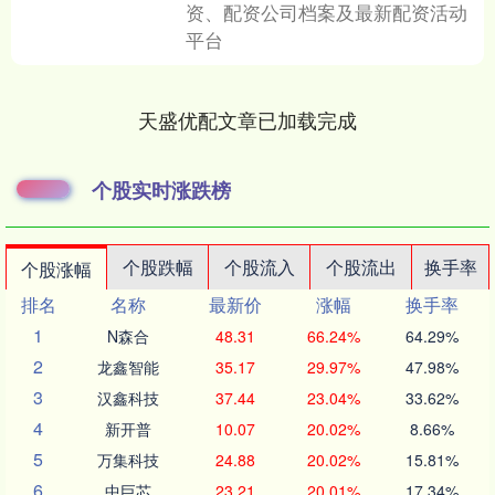
资、配资公司档案及最新配资活动
平台
天盛优配文章已加载完成
个股实时涨跌榜
个股跌幅
个股流入
个股流出
换手率
个股涨幅
排名
名称
最新价
涨幅
换手率
1
N森合
48.31
66.24%
64.29%
2
龙鑫智能
35.17
29.97%
47.98%
3
汉鑫科技
37.44
23.04%
33.62%
4
新开普
10.07
20.02%
8.66%
5
万集科技
24.88
20.02%
15.81%
6
中巨芯
23.21
20.01%
17.34%